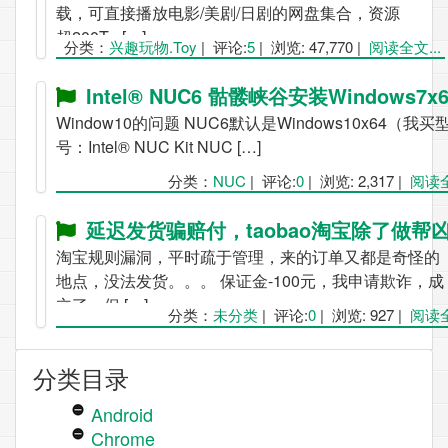
载，可直接播放电影/美剧/日剧的网盘集合，资源
超200T+ […]
分类：
兴趣玩物.Toy
|
评论:
5
|
浏览: 47,770
|
阅读全文...
Intel® NUC6 骷髅峡谷安装Windows7x64旗
Window10的问题 NUC6默认是Windows10x64（我买
号：Intel® NUC Kit NUC […]
分类：
NUC
|
评论:
0
|
浏览: 2,317
|
阅读全
延迟发货骗赔付，taobao淘宝除了做帮凶外能做点实事么
淘宝规则漏洞，平时疏于管理，来的订单又都是奇怪的
地点，没法发货。。。 保证金-100元，我申请欺诈，成
立了，但 […]
分类：
未分类
|
评论:
0
|
浏览: 927
|
阅读全
分类目录
Android
Chrome