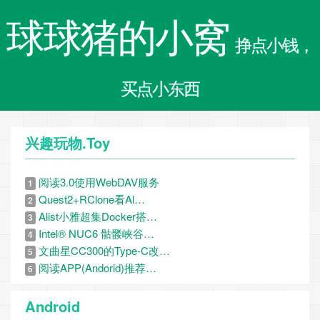
球球猪的小窝
挣点小钱，
买点小东西
兴趣玩物.Toy
阅读3.0使用WebDAV服务
1
Quest2+RClone看Al…
2
Alist小雅超集Docker搭…
3
Intel® NUC6 骷髅峡谷…
4
文曲星CC300的Type-C改…
5
阅读APP(Andorid)推荐…
6
Android