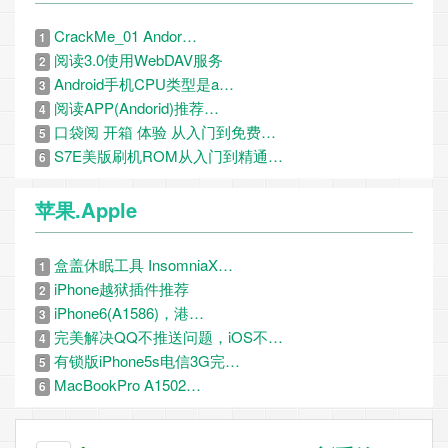
CrackMe_01 Andor…
1
阅读3.0使用WebDAV服务
2
Android手机CPU类型是a…
3
阅读APP(Andorid)推荐…
4
口袋阅 开箱 体验 从入门到免费…
5
S7E美版刷机ROM从入门到精通…
6
苹果.Apple
盒盖休眠工具 InsomniaX…
1
iPhone越狱插件推荐
2
iPhone6(A1586)，港…
3
完美解决QQ不推送问题，iOS不…
4
有锁版iPhone5s电信3G完…
5
MacBookPro A1502…
6