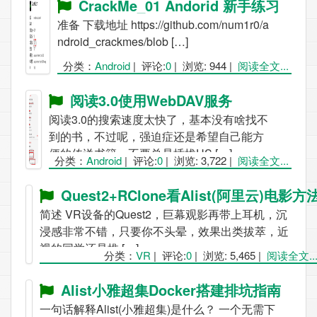
CrackMe_01 Andorid 新手练习
准备 下载地址 https://github.com/num1r0/a
ndroid_crackmes/blob […]
分类：
Android
|
评论:
0
|
浏览: 944
|
阅读全文...
阅读3.0使用WebDAV服务
阅读3.0的搜索速度太快了，基本没有啥找不
到的书，不过呢，强迫症还是希望自己能方
便的传送书籍，不要总是插拔US […]
分类：
Android
|
评论:
0
|
浏览: 3,722
|
阅读全文...
Quest2+RClone看Alist(阿里云)电影方
简述 VR设备的Quest2，巨幕观影再带上耳机，沉
浸感非常不错，只要你不头晕，效果出类拔萃，近
视的同学还是推 […]
分类：
VR
|
评论:
0
|
浏览: 5,465
|
阅读全文..
Alist小雅超集Docker搭建排坑指南
一句话解释Alist(小雅超集)是什么？ 一个无需下