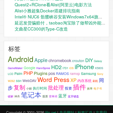
Quest2+RClone看Alist(阿里云)电影方法
Alist小雅超集Docker搭建排坑指南
Intel® NUC6 骷髅峡谷安装Windows7x64旗舰版
延迟发货骗赔付，taobao淘宝除了做帮凶外能做点实事么？
文曲星CC300的Type-C改造
标签
Android
Apple
DIY
chromebook
crouton
Galaxy
iPhone
HD2
Google
GameMaker
HannSpree
I7D1
iOS
K580S
PHP
Plugins
pos
Palm
RAMOS
ramxp
Samsung
LCD
Sony
Word Press
XP
同
WebDAV
内存系统
W262
SSH
刷机
插件
复制
批处理
步
执行时间
投资
小丽
效率
电子书
笔记本
蓝牙
破解
神舟
股票
背单词
蓝牙键盘
Copyright © 2001-2026
lilin.net
|
关于网站
|
标签汇总
|
文章归