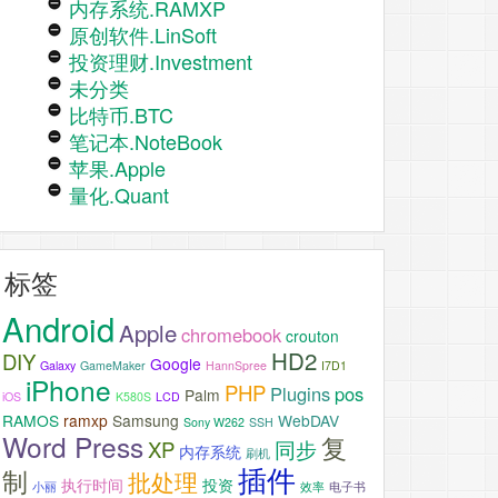
内存系统.RAMXP
原创软件.LinSoft
投资理财.Investment
未分类
比特币.BTC
笔记本.NoteBook
苹果.Apple
量化.Quant
标签
Android
Apple
chromebook
crouton
HD2
DIY
Google
Galaxy
GameMaker
HannSpree
I7D1
iPhone
PHP
Plugins
pos
Palm
iOS
K580S
LCD
RAMOS
ramxp
Samsung
WebDAV
Sony W262
SSH
Word Press
复
XP
同步
内存系统
刷机
插件
制
批处理
执行时间
投资
小丽
效率
电子书