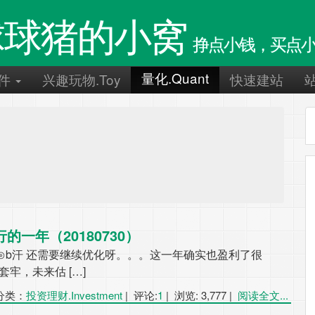
球球猪的小窝
挣点小钱，买点小
量化.Quant
件
兴趣玩物.Toy
快速建站
一年（20180730）
⊙b汗 还需要继续优化呀。。。这一年确实也盈利了很
牢，未来估 […]
分类：
投资理财.Investment
|
评论:
1
|
浏览: 3,777
|
阅读全文...