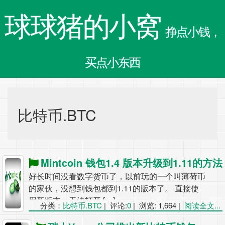
球球猪的小窝
挣点小钱，
买点小东西
比特币.BTC
Mintcoin 钱包1.4 版本升级到1.11的方法
好长时间没看数字货币了，以前玩的一个叫薄荷币
的家伙，没想到钱包都到1.11的版本了。 直接使
用新版本，无法打开 […]
分类：
比特币.BTC
|
评论:
0
|
浏览: 1,664
|
阅读全文...