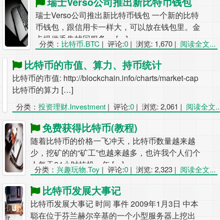
瑞士Verso公司推出新比特币钱包
瑞士Verso公司推出新比特币钱包 一个新的比特
币钱包，跟信用卡一样大，可以放在钱包里。金
卡提供丢失找回服务。 […]
分类：
比特币.BTC
|
评论:
0
|
浏览: 1,670
|
阅读全文...
比特币的市值、算力、持币统计
比特币的市值: http://blockchain.info/charts/market-cap
比特币的算力 […]
分类：
投资理财.Investment
|
评论:
0
|
浏览: 2,061
|
阅读全文..
免费获得比特币(教程)
随着比特币的价格一飞冲天，比特币数量越来越
少，挖矿的的“矿工”也越来越多，也许我个人们个
人每天24小时挂机一年 […]
分类：
兴趣玩物.Toy
|
评论:
0
|
浏览: 2,323
|
阅读全文...
比特币发展大事记
比特币发展大事记 时间 事件 2009年1月3日 中本
聪在位于芬兰赫尔辛基的一个小型服务器上挖出