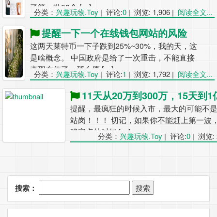
了第一批50个 […]
分类：
兴趣玩物.Toy
|
评论:
0
|
浏览: 1,906
|
阅读全文...
提醒一下一个在线钱包网站的风险
这两天莱特币一下子跌到25%~30%，我的天，这
是啥概念。 中国政府是给了一次重击，不能直接
变现充值了，那么原 […]
分类：
兴趣玩物.Toy
|
评论:
1
|
浏览: 1,792
|
阅读全文...
11天从20万到300万，15天到1亿4000
提醒，最疯狂的时候入市，最大的可能不
站岗！！！ 切记，如果你不能赶上第一波
稳定点的时候 […]
分类：
兴趣玩物.Toy
|
评论:
0
|
浏览: 
搜索：