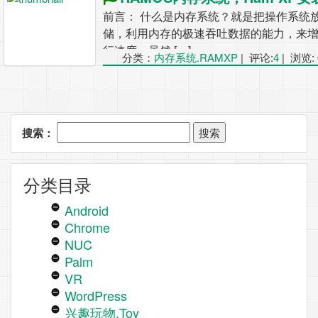
前言： 什么是内存系统？就是把操作系统
储，利用内存的极速吞吐数据的能力，来
行速度。虽然 […]
分类：
内存系统.RAMXP
|
评论:
4
|
浏览: 
搜索：
分类目录
Android
Chrome
NUC
Palm
VR
WordPress
兴趣玩物.Toy