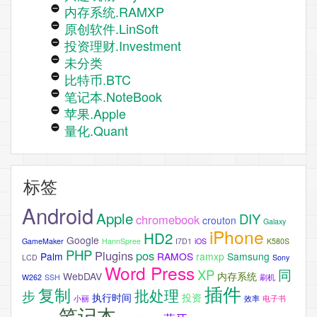
内存系统.RAMXP
原创软件.LinSoft
投资理财.Investment
未分类
比特币.BTC
笔记本.NoteBook
苹果.Apple
量化.Quant
标签
Android
Apple
DIY
chromebook
crouton
Galaxy
iPhone
HD2
Google
GameMaker
HannSpree
I7D1
iOS
K580S
PHP
Plugins
pos
Palm
RAMOS
ramxp
Samsung
LCD
Sony
Word Press
XP
同
WebDAV
内存系统
W262
SSH
刷机
插件
复制
批处理
步
执行时间
投资
小丽
效率
电子书
笔记本