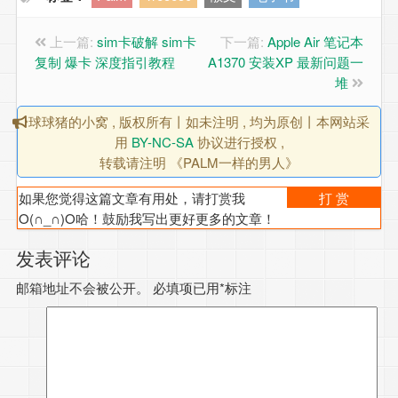
上一篇:
sim卡破解 sim卡
下一篇:
Apple Air 笔记本
复制 爆卡 深度指引教程
A1370 安装XP 最新问题一
堆
球球猪的小窝 , 版权所有丨如未注明 , 均为原创丨本网站采
用
BY-NC-SA
协议进行授权 ,
转载请注明 《PALM一样的男人》
如果您觉得这篇文章有用处，请打赏我
打 赏
O(∩_∩)O哈！鼓励我写出更好更多的文章！
发表评论
邮箱地址不会被公开。
必填项已用
*
标注