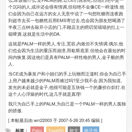
个沉闷的人,或许还会很有情调,但却绝不会像CE一样滥情.他
们会因为自己在远方的女人无意中说了一句想吃糖而连夜跑
到超市去买一包糖然后用EMS寄过去,也会因为朋友想喝酒了
半夜三点钟去敲开小店的门,不顾店主的唠叨笑嘻嘻的扛上一
箱啤酒.这就是生活中的DA.
这就是PALM一样的男人,专注,宽容,内敛但不失情调.偶尔,他
们也会因为生活的重压而崩溃,而歇斯底里.但他会在最短的时
间内恢复.因这他们是具有PALM一样性格的男人,金子般的男
人.
当CE成为暴发户和小姐们的手上玩物而泛滥时,你会为自己手
上用户越来越少的PALM而难过吗?至少我不会.因为我知道,
发光的未必就是金子,他很可能是五块钱一个的廉价白炽灯.在
这个人心浮燥的时代,这几乎就是真理!
我只为自己手上的PALM,为自己是一个PALM一样的男人孤独
的骄傲.
[ 本帖最后由 wrr22003 于 2007-5-26 20:45 编辑 ]
标签：
Palm
Treo650
散文
电子书