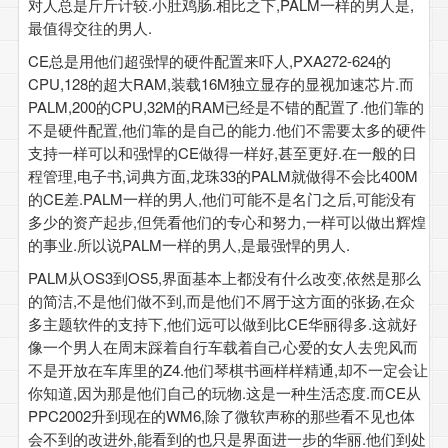
对人总是斤斤计较.小肚鸡肠.相比之下,PALM一样的男人是,
最值得交往的男人.
CE总是用他们超强悍的硬件配置来吓人,PXA272-624的
CPU,128的超大RAM,装载16M独立显存的显视加速芯片.而
PALM,200的CPU,32M的RAM已经是不错的配置了.他们靠的
不是硬件配置,他们靠的是自己的能力.他们不需要太多的硬件
支持一样可以和强悍的CE做得一样好,甚至更好.在一般的日
程管理,电子书,词典方面,龙珠33的PALM就做得不会比400M
的CE差.PALM一样的男人,他们可能不是名门之后,可能没有
多少的资产起步,但凭看他们的专心和努力,一样可以做出辉煌
的事业.所以说PALM一样的男人,是最强悍的男人.
PALM从OS3到OS5,界面基本上都没有什么改变,依然是那么
的简洁,不是他们做不到,而是他们不屑于这方面的张扬,在众
多主题软件的支持下,他们远可以做到比CE华丽得多.这就好
像一个男人在周末踩着自行车载着自己心爱的女人去兜风而
不是开放在车库里的Z4.他们琴棋书画样样精通,却不一定会让
你知道,因为那是他们自己的玩物.这是一种生活态度.而CE从
PPC2002升到现在的WM6,除了微软声称的那些看不见也体
会不到的改进外,能看到的也只是界面进一步的华丽.他们到处