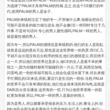
为选择了PALM才具有PALM的性格.总之,在这个CE横行的年
代,使用PALM的男人是金子.
PALM的单线程注定了他的专一,不管做什么事,他都会把自己
可能不是很多的能力倾注进去.他不会像CE一样同时专注于几
件事.不是有句话叫:专心的男人最性感吗.PALM一样的男人,
就是最性感的男人.
因为专一,所以PALM的感情也是单线程的.他们的女人是彩虹,
就算是远远的悬在天边,那也是这这世界唯一的风景.而CE,几
乎就不会出现没有后台程序的情况,他们的感情是云,而且绝不
止一片,所以他们的世界总是多云,做CE的女人是最不幸的事
情之一,因为你随时都有可能碰到另一片云,于是,风雨交加电
闪雷鸣,前一秒的幸福可能马上就会化成泪水落下来.对从来都
手忙脚乱的CE来说,死机,重启只是生活的一部份.当然,PALM
的世界不会只有单调的彩虹,他们也会请来清风和鸟鸣,这就是
DA和后台音乐播放.这所有的一切,只为让他世界里唯一的彩
虹更加美丽.所以,PALM一样的男人是最好的情人
因为是男人,所以都要承受很多的压力,生活上的,事业上的.但
PALM不会因为有多重的压力而就放松自己手上的事,他们一