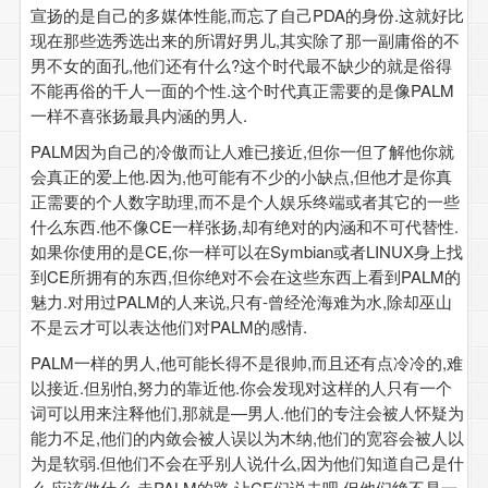
宣扬的是自己的多媒体性能,而忘了自己PDA的身份.这就好比
现在那些选秀选出来的所谓好男儿,其实除了那一副庸俗的不
男不女的面孔,他们还有什么?这个时代最不缺少的就是俗得
不能再俗的千人一面的个性.这个时代真正需要的是像PALM
一样不喜张扬最具内涵的男人.
PALM因为自己的冷傲而让人难已接近,但你一但了解他你就
会真正的爱上他.因为,他可能有不少的小缺点,但他才是你真
正需要的个人数字助理,而不是个人娱乐终端或者其它的一些
什么东西.他不像CE一样张扬,却有绝对的内涵和不可代替性.
如果你使用的是CE,你一样可以在Symbian或者LINUX身上找
到CE所拥有的东西,但你绝对不会在这些东西上看到PALM的
魅力.对用过PALM的人来说,只有-曾经沧海难为水,除却巫山
不是云才可以表达他们对PALM的感情.
PALM一样的男人,他可能长得不是很帅,而且还有点冷冷的,难
以接近.但别怕,努力的靠近他.你会发现对这样的人只有一个
词可以用来注释他们,那就是—男人.他们的专注会被人怀疑为
能力不足,他们的内敛会被人误以为木纳,他们的宽容会被人以
为是软弱.但他们不会在乎别人说什么,因为他们知道自己是什
么,应该做什么.走PALM的路,让CE们说去吧.但他们绝不是一