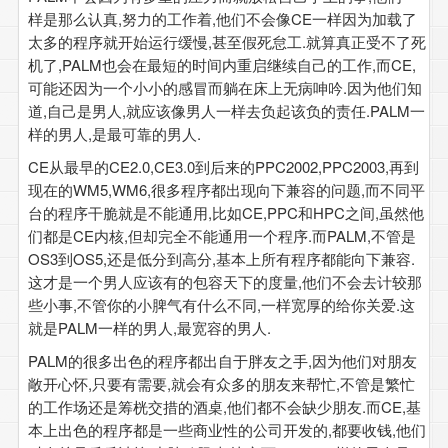
样是那么认真,努力的工作着,他们不会像CE一样因为加载了
太多的程序就开始运行缓慢,甚至假死怠工.就算真正受不了死
机了,PALM也会在最短的时间内重启继续自己的工作,而CE,
可能还因为一个小小的感冒而躺在床上无病呻吟.因为他们知
道,自己是男人,就应该像男人一样去负起该负的责任.PALM一
样的男人,是最可靠的男人.
CE从最早的CE2.0,CE3.0到后来的PPC2002,PPC2003,再到
现在的WM5,WM6,很多程序都出现向下兼容的问题,而不同平
台的程序干脆就是不能通用,比如CE,PPC和HPC之间,虽然他
们都是CE内核,但却完全不能通用一个程序.而PALM,不管是
OS3到OS5,还是低分到高分,基本上所有程序都能向下兼容.
这才是一个男人应该有的包容天下的度量,他们不会去计较那
些小事,不管你的小脾气有什么不同,一样宽厚的给你关爱.这
就是PALM一样的男人,最宽容的男人.
PALM的很多出色的程序都出自于胖友之手,因为他们对朋友
敞开心怀,只要有需要,就会有众多的朋友来帮忙,不管是繁忙
的工作场还是筹桄交措的酒桌,他们都不会缺少朋友.而CE,基
本上出色的程序都是一些商业性的公司开发的,都要收钱,他们