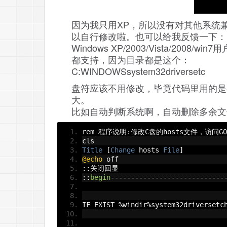
因为我只用XP，所以没有对其他系统
以自行修改啦。也可以给我反馈一下：
Windows XP/2003/Vista/2008/win7用
都支持，因为目录都是这个：
C:WINDOWSsystem32driversetc
盘符应该不用修改，毕竟代码里用的是
大。
比如自动判断系统啊，自动删除多余文
rem 
程序说明:修改
C
盘的
hosts
文件，访问
GO
cls
Title
[
Change
 hosts 
File
]
@echo
 off  
::关闭回显
::
begin
----------------------------
IF EXIST 
%
windir
%
system32driversetc