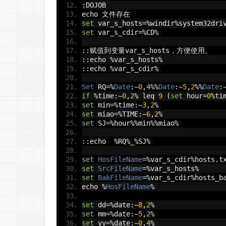
:
DOJOB
echo 
文件存在
set
 var_s_hosts
=%
windir
%
system32dri
set
 var_s_cdir
=%
CD
%
::赋值到变量
var_s_hosts
，方便使用。
::
echo 
%
var_s_hosts
%
::
echo 
%
var_s_cdir
%
Set
 RQ
=%
Date
:~
0
,
4
%%
Date
:~
5
,
2
%%
Date
:
if
%
time
:~
0
,
2
%
 leq 
9
(
set
 hour
=
0
%
ti
set
 min
=%
time
:~
3
,
2
%
set
 miao
=%
TIME
:~
6
,
2
%
set
 SJ
=%
hour
%%
min
%%
miao
%
::
echo  
%
RQ
%
_
%
SJ
%
set
HosFileName
=%
var_s_cdir
%
hosts
.
t
set
SrcFileName
=%
var_s_hosts
%
set
BakFileName
=%
var_s_cdir
%
hosts_b
echo 
%
HosFileName
%
set
 dd
=%
date
:~
8
,
2
%
set
 mm
=%
date
:~
5
,
2
%
set
 yy
=%
date
:~
0
,
4
%