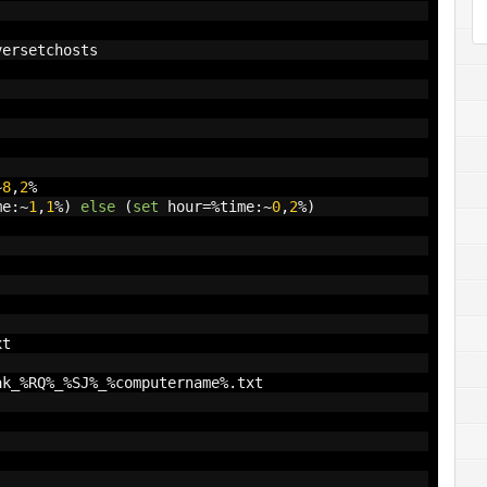
versetchosts
~
8
,
2
%
me
:~
1
,
1
%)
else
(
set
 hour
=%
time
:~
0
,
2
%)
xt
ak_
%
RQ
%
_
%
SJ
%
_
%
computername
%.
txt