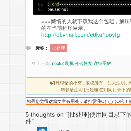
::
end
------------------------------
pause
>
nul
===懒惰的人就下载我这个包吧，解压缩就
的在当前程序目录。
http://dl.vmall.com/c0ku1poyfg
标签：
批处理
上一篇:
nook2 刷机 变砖恢复 详细图解
球球猪的小窝 , 版权所有丨如未注明 
转载请注明 [批处理]使用同目录下的HO
如果您觉得这篇文章有用处，请打赏我O(∩_∩)O哈
5 thoughts on "[批处理]使用同目录
件"