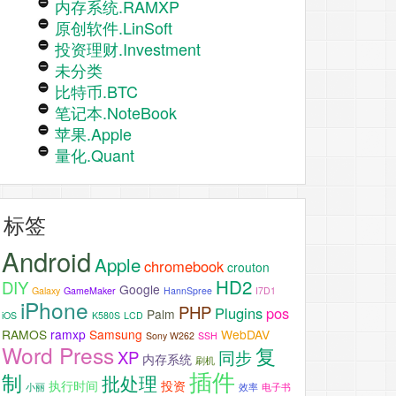
内存系统.RAMXP
原创软件.LinSoft
投资理财.Investment
未分类
比特币.BTC
笔记本.NoteBook
苹果.Apple
量化.Quant
标签
Android
Apple
chromebook
crouton
HD2
DIY
Google
Galaxy
GameMaker
HannSpree
I7D1
iPhone
PHP
Plugins
pos
Palm
iOS
K580S
LCD
RAMOS
ramxp
Samsung
WebDAV
Sony W262
SSH
Word Press
复
XP
同步
内存系统
刷机
插件
制
批处理
执行时间
投资
小丽
效率
电子书