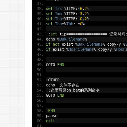
set
Tss
=%
TIME
:~
6
,
2
%
set
Tmm
=%
TIME
:~
3
,
2
%
set
Thh
=%
TIME
:~
0
,
2
%
set
Thh
=%
Thh
:
=
0
%
::
set
 tip
==================
记录时间:
echo 
%
BakFileName
%
if
not
 exist 
%
BakFileName
%
 copy
/
y 
%
if
 exist 
%
HosFileName
%
 copy
/
y 
%
HosF
GOTO 
END
:
OTHER
echo  
文件不存在
::这里写原
on
.
bat
的系列命令
GOTO 
END
:
END
pause
exit