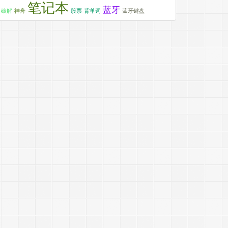
笔记本
蓝牙
破解
神舟
股票
背单词
蓝牙键盘