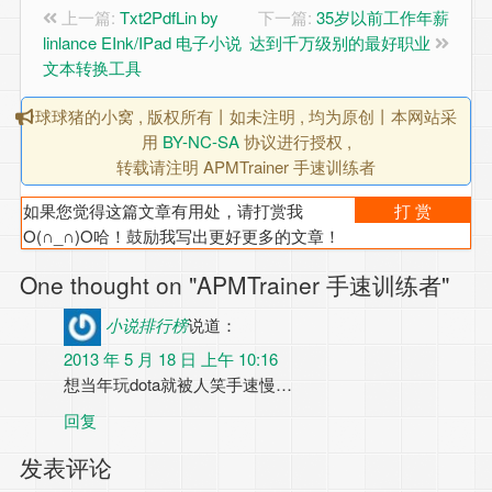
上一篇:
Txt2PdfLin by
下一篇:
35岁以前工作年薪
linlance EInk/IPad 电子小说
达到千万级别的最好职业
文本转换工具
球球猪的小窝 , 版权所有丨如未注明 , 均为原创丨本网站采
用
BY-NC-SA
协议进行授权 ,
转载请注明 APMTrainer 手速训练者
如果您觉得这篇文章有用处，请打赏我
打 赏
O(∩_∩)O哈！鼓励我写出更好更多的文章！
One thought on "APMTrainer 手速训练者"
小说排行榜
说道：
2013 年 5 月 18 日 上午 10:16
想当年玩dota就被人笑手速慢…
回复
发表评论