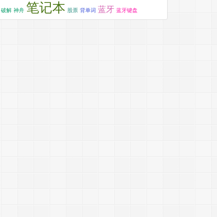
笔记本
蓝牙
破解
神舟
股票
背单词
蓝牙键盘