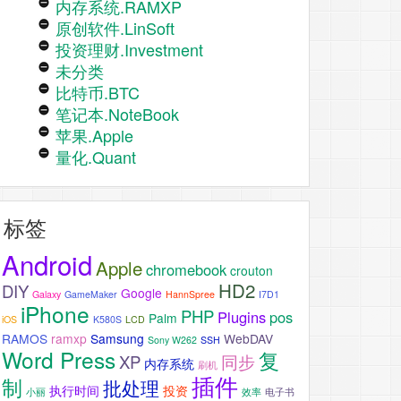
内存系统.RAMXP
原创软件.LinSoft
投资理财.Investment
未分类
比特币.BTC
笔记本.NoteBook
苹果.Apple
量化.Quant
标签
Android
Apple
chromebook
crouton
HD2
DIY
Google
Galaxy
GameMaker
HannSpree
I7D1
iPhone
PHP
Plugins
pos
Palm
iOS
K580S
LCD
RAMOS
ramxp
Samsung
WebDAV
Sony W262
SSH
Word Press
复
XP
同步
内存系统
刷机
插件
制
批处理
执行时间
投资
小丽
效率
电子书