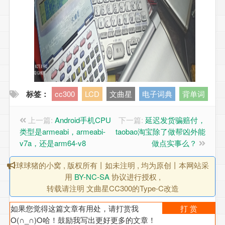
标签：
cc300
LCD
文曲星
电子词典
背单词
上一篇:
Android手机CPU
下一篇:
延迟发货骗赔付，
类型是armeabi，armeabi-
taobao淘宝除了做帮凶外能
v7a，还是arm64-v8
做点实事么？
球球猪的小窝 , 版权所有丨如未注明 , 均为原创丨本网站采
用
BY-NC-SA
协议进行授权 ,
转载请注明 文曲星CC300的Type-C改造
如果您觉得这篇文章有用处，请打赏我
打 赏
O(∩_∩)O哈！鼓励我写出更好更多的文章！