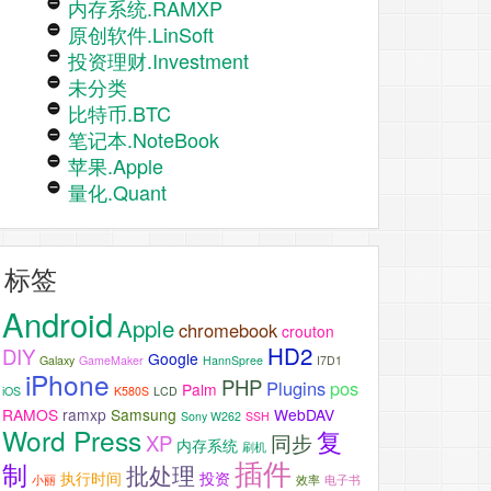
内存系统.RAMXP
原创软件.LinSoft
投资理财.Investment
未分类
比特币.BTC
笔记本.NoteBook
苹果.Apple
量化.Quant
标签
Android
Apple
chromebook
crouton
HD2
DIY
Google
Galaxy
GameMaker
HannSpree
I7D1
iPhone
PHP
Plugins
pos
Palm
iOS
K580S
LCD
RAMOS
ramxp
Samsung
WebDAV
Sony W262
SSH
Word Press
复
XP
同步
内存系统
刷机
插件
制
批处理
执行时间
投资
小丽
效率
电子书