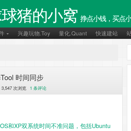
球球猪的小窝
挣点小钱，买点小
件
兴趣玩物.Toy
量化.Quant
快速建站
cTool 时间同步
 3,547 次浏览
1 条评论
解决MacOS和XP双系统时间不准问题，包括Ubuntu