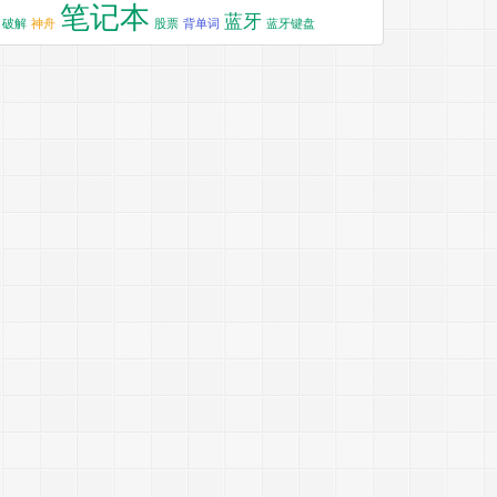
笔记本
蓝牙
破解
神舟
股票
背单词
蓝牙键盘