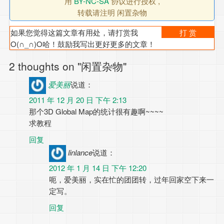
用
BY-NC-SA
协议进行授权 ,
转载请注明 闲置杂物
如果您觉得这篇文章有用处，请打赏我
打 赏
O(∩_∩)O哈！鼓励我写出更好更多的文章！
2 thoughts on "闲置杂物"
爱美丽
说道：
2011 年 12 月 20 日 下午 2:13
那个3D Global Map的统计很有趣啊~~~~
求教程
回复
linlance
说道：
2012 年 1 月 14 日 下午 12:20
呃，爱美丽，实在忙的团团转，过年回家空下来一
定写。
回复