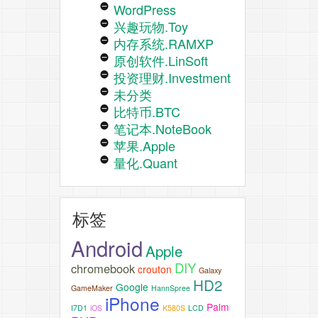
WordPress
兴趣玩物.Toy
内存系统.RAMXP
原创软件.LinSoft
投资理财.Investment
未分类
比特币.BTC
笔记本.NoteBook
苹果.Apple
量化.Quant
标签
Android
Apple
DIY
chromebook
crouton
Galaxy
HD2
Google
GameMaker
HannSpree
iPhone
Palm
I7D1
iOS
K580S
LCD