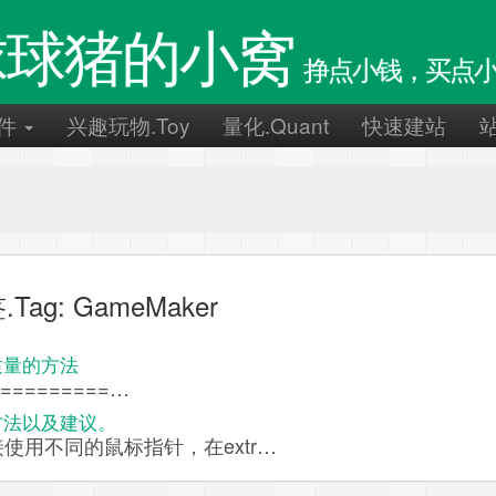
球球猪的小窝
挣点小钱，买点小
件
兴趣玩物.Toy
量化.Quant
快速建站
.Tag: GameMaker
质量的方法
==========…
种方法以及建议。
直接使用不同的鼠标指针，在extr…