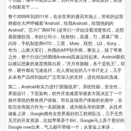
小创新若干……
整个2009年到2011年，在全世界的通讯市场上，所有的运营
商都在大声呼喊着“Android，给我Android，给我他妈的
Android”。芯片厂商MTK (这哥们一开始没看清楚形式，还想
着跟微软混，幸好公司小，转身快)，高通，TI，屏幕厂商，
闪存，手机制造商HTC，三星，Moto，联想，LG，Sony，
华为，山寨大军们，外围的APP软件商，事实上，除了苹果
之外，整个行业已经围绕Android高速运转起来。Android新机
以难以想象的速度推陈出新，“月月有旗舰，各个是机王”，软
件，硬件都在飞速迭代，在人类短短的几十年IT史上，几乎
从未有产品得到如此广泛而深入的支持，进化得如此迅速。
第二，Android有实力进行“跟随战术”。系统性能，安全性，
界面设计，下层架构，软件开发难度等诸多方面决定了一个
操作系统的整体用户体验。而在这场用户体验的长跑中，谷
歌完全有能力作为一名跟随者，成为领头羊的噩梦。从技术
储备上讲，Google拥有全世界最好的工程师队伍，几乎无穷
无尽的开发资源，比如苹果弄个Siri，Google马上弄个更好的
Google now出来，气儿都不带喘一个；从资金上来讲，