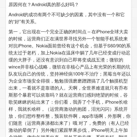
原因何在？Android真的那么好吗？
Android的成功有两个不可缺少的因素，其中没有一个和它
的“好”有关系。
第一，它出现在一个完全正确的时间点 – 在iPhone全球大卖
的时候，运营商们正在满世界寻找另外一个智能手机系统来
对抗iPhone。Nokia面前曾经有这个机会，但基于S60/90的系
统太过于老朽，加上Nokia在温床中躺了几年已经变成行动迟
缓的大胖子，还没有意识到自己即将变成战五渣；微软的
wince并非核心战略，微软在非核心产品上有光荣的长期的坑
队友玩自己的传统，坚持神经病100年不治疗；黑莓当年还以
为企业市场安全得很，勉勉强强磨磨蹭蹭搞了几个触摸机型
出来，一看就不是靠谱的人。天啊，全世界难道就只有乔布
斯那个暴君可以依靠吗？就在运营商们感到绝望的时候，谷
歌笑眯眯的站出来了：你们看，我弄了个手机，iPhone长啥
样，我就长啥样，（运营商激动的抱团，泪光闪闪）系统开
放，你们想咋整咋整，预装软件啊，app市场啊，外形啊，你
们随意（运营商鼻涕都出来了）哦 对了，免费的（有人已经
激动的晕倒了）另外俺们紧跟苹果步伐，iPhone明天上午加
个功能，俺中午就弄出来，另外开发方便，系统友好，附送