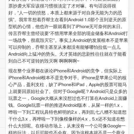
票抄袭大军应该很习惯很淡定了才对嘛。有句话说得很
好，“人一切的愤怒，本质上都来源于对自身无能为力的恐
惧”。我常常想着乔帮主在看到Android 1.0那个丑到逆天的原
型机的心情，他也许一眼就看到了iPhone无可奈何的末日。
传言乔帮主曾经说要“不惜用苹果全部的现金储备和Android打
一场战争，彻底毁灭它”。事实上Android的发展根本不是苹果
可以抑制的，乔帮主甚至从来都没有能够哪怕拉低一点儿
Android向上猛冲的势头。天才英雄的悲剧性往往就在于能看
到自己不可逆转的毁灭啊 啊啊啊啊~
现在整个业界都在谈论iPhone和Android的竞争，但实际上
iPhone和Android根本不是竞争对手。iPhone是苹果公司的核
心产品，盈利支柱，缺了iPhone和iPad，Apple的股票可能马
上就要回原始社会了。但对于Google呢？Android只是众多的
玩票之一，Google大概从来没想过也不打算在Android上面赚
钱。Google玩票一样的推进Android版本，从屎一样的1.x，
哗啦一下到工程玩具特色鲜明的2.x，再到乱七八糟不知道想
干什么3.x，再哗啦一下到像模像样的4.x，5.x还不知道在憋
什么大招呢。在移动市场上，从来没有一个公司像Google一
样的玩法，以后可能也不会有。因为这根本就不是一个商业