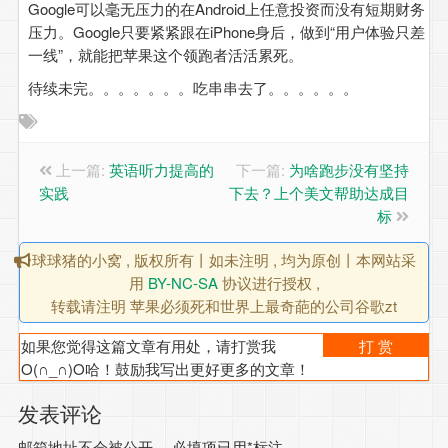
Google可以毫无压力的在Android上任意投资而没有短期财务
压力。Google只要紧紧跟在iPhone身后，做到“用户体验只差
一线”，就能把苹果这个领跑者活活累死。
待续未完。。。。。。。吃串串去了。。。。。。
上一篇:
英语听力提高的
下一篇:
为啥跑步没有坚持
实践
下去？上个美文帮助达成目
标
球球猪的小窝 , 版权所有丨如未注明 , 均为原创丨本网站采
用
BY-NC-SA
协议进行授权 ,
转载请注明 苹果必须死和世界上最奇葩的公司谷歌zt
如果您觉得这篇文章有用处，请打赏我
打 赏
O(∩_∩)O哈！鼓励我写出更好更多的文章！
发表评论
邮箱地址不会被公开。
必填项已用
*
标注