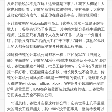
反正谷歌说我不是在玩！这些都是正事儿！我下大棋呢！大
家也只能听着，谷歌的商业模式很特别，没有先例，大家要
反驳它很没有底气，反正你在赚钱是事实，那你就玩呗！
不计算收购的Motorola酱油员工（这些人其实不算是正牌谷
歌人），谷歌有3万5千多员工，其中绝大部分是很牛逼的工
程师。这里面只有几百个人在为AD工作！从这一个角度来
讲，谷歌只有7%左右的员工在“干正事儿”赚钱，其他90%以
上的人都兴致勃勃的沉浸在各种酱油工程里面。。。
和所有传统的计算机公司都不一样，正如吴军在《浪潮之
颠》里面讲的，谷歌的AD商业模式本身就是从不停工的印钞
机，谷歌如果发个神经，把员工裁掉90%，它今年2季度的财
报一样好看，它还能赚这么多钱，增长势头也不会停止。传
统的计算机公司比如Dell就是一帮苦逼的装机工，微软那么多
人都陷在windows、office、xbox、WP等各个领域的开发维
护和运营里面，IBM都穿着蓝西装忽悠政府的钱……谷歌和
它们实在是完全不同的公司。
一句话总结，谷歌其实是这样的公司：它有世界上几乎最强
大的研发工程师能力，其中90%没干正事儿，整装待发可以