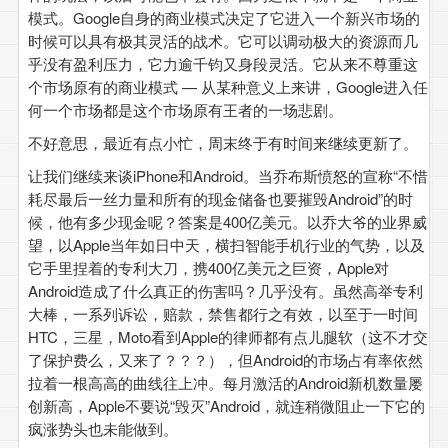
模式。Google自身的商业模式决定了它进入一个新兴市场的
时候可以具有极其灵活的战术。它可以调动极大的资源而几
乎没有盈利压力，它力逾千钧又身段灵活。它从来不尊重这
个市场原有的商业模式 — 从某种意义上来讲，Google进入任
何一个市场都是这个市场原有王者的一场悲剧。
不好意思，最近有点小忙，周末终于有时间来继续更新了。
让我们继续来谈iPhone和Android。当乔布斯愤怒的宣称“不惜
耗尽最后一丝力量和所有的现金储备也要摧毁Android”的时
候，他有多少现金呢？答案是400亿美元。以乔大爷的业界威
望，以Apple当年如日中天，横扫智能手机行业的气势，以及
它手里捏着的专利大刀，携400亿美元之巨资，Apple对
Android造成了什么真正的伤害吗？几乎没有。虽然高举专利
大棒，一系列诉讼，赔款，禁售都行之有效，以至于一时间
HTC，三星，Moto看到Apple的律师都有点儿腿软（这不才交
了保护费么，又来了？？？），但Android的市场占有率依然
拉着一根高高的曲线往上冲。每月激活的Android新机数量屡
创新高，Apple不要说“毁灭”Android，就连稍微阻止一下它的
疯涨势头也未能做到。