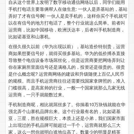
自从这个世界上发明了数字移动通信网络以后，同学们能用
手机打电话主要靠俩帮人在做生意: 一伙人是弄基站的，基站
弄好了才有信号啊! 一伙人是卖手机的，这样你买个手机就可
以在有信号的地方打电话了，整个行业就这么简单。前者叫
运营商，比如中国移动，欧洲沃达丰，后者叫手机制造商，
比如诺基亚和山寨机。
在很久很久以前（华为出现以前），基站造价特别贵，运营
商如果想要信号好，就得买很多基站。华为的低价搏杀直接
导致整个电信设备市场屌丝化，但是运营商要把网络弄到让
你在家厕所里面信号还是满格儿的，投资还是很贵的。很贵
是什么概念呢? 运营商网络的建设和升级随便上百亿人民币
的规模。而且手机运营商往往还需要找国家拿牌照的，准入
门槛很高，是高富帅的行业，一般一个国家就那么几家无线
运营商，一只手就能数过来。
手机制造商呢，相比就屌丝多了。你揣着10万块钱就能在华
强北弄个山寨机品牌出来。这个行业最有名的，比如诺基
亚，三星，胜在规模巨大，本质上还是小弟，我们国家市面
上出现过的手机品牌可能超过一千个，运营商就那么三大
家，这么一想你就明白谁地位高了。数量少的明显是精英