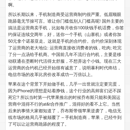
啊。
所以长期以来，手机制造商受运营商制约很严重。低眉顺眼
跪舔毫无节操可言。谁让你门槛低别人门槛高呢! 国外主要的
搞法是运营商卖手机，比如每月收你100块钱手机话费，你签
约保证连续交两年，好，送你一个手机（山寨机）或者你加
50元拿个诺基亚走。这就是手机的合约价。合约价深刻体现
了运营商的老大地位: 运营商直接收消费者的钱，吃肉; 吃完
了分一点汤给手机商。中国前几年不流行合约机，主要是移
动联通在垄断时代活得太舒服，不想弄这个小钱。现在三大
运营商的合约机已经开始很有诚意了，说明暴利时代终结，
电信市场的改革比房价改革成功一万倍以上。
苹果在这个背景下开始做手机，几乎一出世就注定要完蛋，
因为iPhone的理想是站着挣钱，这个行业的高帅富们还不踩
死它? 所以当时第一代苹果推出的时候乔布斯只能和美国运
营商中混得不行的at&t合作推广，混得好的看不上它。当然
后来的事情大家都知道了，乔布斯带领苹果逆袭了，电信无
线市场的格局几乎被颠覆了 – 手机制造商，苹果，已经牛到
了可以让运营商跪舔的程度了。