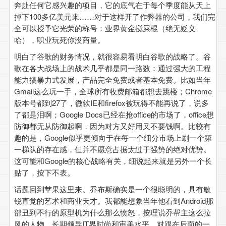
奔赴任何它感兴趣的项目，它的底气在于每个季度能从天上
掉下100多亿美元来……对于这样开了作弊器的公司，我们完
全可以授予它光荣的称号：业界黄金搅屎棍（绝无贬义
哈），职业玩死你没商量。
明白了谷歌的财务情况，就很容易看明白谷歌的战略了。谷
歌在各大战场上的战术几乎都是同一路数：通过强大的工程
能力搞暴力式发展，产品完全免费或者基本免费。比如当年
Gmail这么玩一手，全球所有收费邮箱都想去跳楼；Chrome
版本号都到27了，微软IE和firefox被玩得不能再说了，说多
了都是泪啊；Google Docs已经在抢office的市场了，office想
防御都无从防御起啊，因为对方又好用又不要钱啊。比较有
趣的是，Google似乎更倾向于在每一个细分市场上刷一个第
一梯队的存在感，但并不愿意占据太过于强势的绝对优势。
这可能和Google的核心战略有关，细说起来就是另外一个长
贴了，按下不表。
话题回到苹果这里来。乔布斯确实是一个很聪明的，具有敏
锐直觉的艺术和商业天才。我都能想象当年他看到Android那
部丑到不行的原型机为什么那么愤怒，按理说乔帮主这么拉
风的人物，长期领导IT界时尚和审美水平，对跟在后面的一