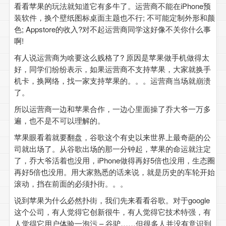
看看苹果的玩法就知道它有多牛了。运营商不能在iPhone预
装软件，换个壁纸图标桌面主题也不行; 不可能定制外形和颜
色; Appstore的收入?对不起运营商同学这好像不关你什么事
啊!
有人说运营商为啥要这么贱格了? 原因是苹果做手机做得太
好，同学们纷纷表示，如果运营商不支持苹果，大家就换手
机卡，换网络，找一家支持苹果的。。。运营商当场就崩溃
了。
所以运营商一边和苹果合作，一边心里面操了乔大爷一万多
遍，也不是不可以理解的。
苹果眼看着就要翻盘，谷歌这个有史以来世界上最奇葩的公
司就出场了。从谷歌出场的那一分钟起，苹果的命运就注定
了，乔大爷活着也没用，iPhone做得再好5倍也没用，生态圈
再好5倍也没用。用大家熟悉的话来说，就是历史的车轮开始
滚动，挡在前面的必须扑街。。。
说到苹果为什么必然扑街，我们先来看看谷歌。对于google
这个公司，有人觉得它创新很牛，有人觉得它技术特强，有
人觉得它用户体验一泡污 – 谷驴……但很多人并没有意识到